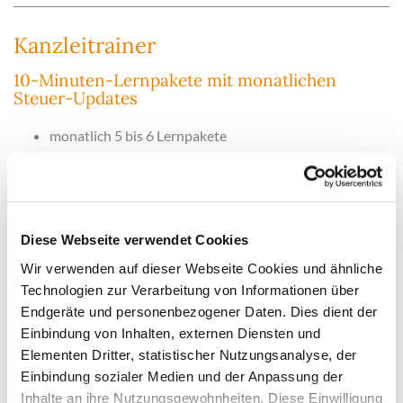
Kanzleitrainer
10-Minuten-Lernpakete mit monatlichen
Steuer-Updates
monatlich 5 bis 6 Lernpakete
Zertifikat bei erfolgreicher Lösung von Wissenstests
über 12 Monate
Deutschlands umfassendste Steuerrechtsdatenbank
hunderte Arbeitshilfen wie Checklisten,
Diese Webseite verwendet Cookies
Musterformulierungen, Ablaufbeschreibungen usw.
für bis zu 3 Teilnehmer aus einer Kanzlei
Wir verwenden auf dieser Webseite Cookies und ähnliche
Technologien zur Verarbeitung von Informationen über
Jeden Monat erhalten Sie 5 bis 6 Themenpakete mit
Endgeräte und personenbezogener Daten. Dies dient der
interaktiven Trainings, die sogar in kurzen Büro-Pausen
Einbindung von Inhalten, externen Diensten und
absolviert werden können. Teilnehmer, die die Tests dazu
Elementen Dritter, statistischer Nutzungsanalyse, der
erfolgreich absolvieren, fühlen sich sicher im Arbeitsalltag
und bekommen ihren Lernerfolg durch ein Zertifikat
Einbindung sozialer Medien und der Anpassung der
bestätigt.
Inhalte an ihre Nutzungsgewohnheiten. Diese Einwilligung