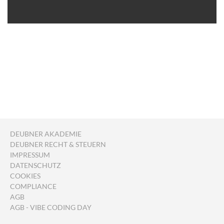
DEUBNER AKADEMIE
DEUBNER RECHT & STEUERN
IMPRESSUM
DATENSCHUTZ
COOKIES
COMPLIANCE
AGB
AGB - VIBE CODING DAY