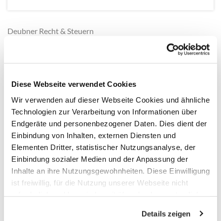
Deubner Recht & Steuern
KI in der Steuerkanzlei nutzen
Alles über ChatGPT und KI für den Steuerberateralltag
Diese Webseite verwendet Cookies
Schritt-für-Schritt Videos zum Umgang mit ChatGPT
Wir verwenden auf dieser Webseite Cookies und ähnliche
und KI-Tools für Steuerkanzleien
Technologien zur Verarbeitung von Informationen über
Aktuellste ChatGPT-Entwicklungen
Endgeräte und personenbezogener Daten. Dies dient der
Anwendungsbeispiele für den Kanzleialltag
Einbindung von Inhalten, externen Diensten und
Tipps zum Prompt-Engineering für bessere Ergebnisse
Elementen Dritter, statistischer Nutzungsanalyse, der
KI-gestützte Recherche im Internet und Steuer-
Einbindung sozialer Medien und der Anpassung der
Datenbanken
Inhalte an ihre Nutzungsgewohnheiten. Diese Einwilligung
ist freiwillig, für die Nutzung unserer Webseite nicht
Eine umfassende Einführung, die Sie vom Einsteiger zum
erforderlich und kann jederzeit über das Icon unten links
Experten macht
widerrufen werden. Weitere Informationen finden Sie in
ChatGPT verstehen und nutzen können
Details zeigen
unseren
Datenschutzhinweisen
und im
Impressum
.